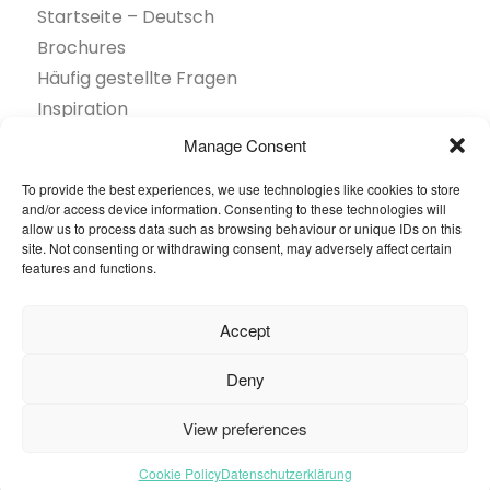
Startseite – Deutsch
Brochures
Häufig gestellte Fragen
Inspiration
Kollektion
Manage Consent
Kontakt
To provide the best experiences, we use technologies like cookies to store
Nachhaltigkeit
and/or access device information. Consenting to these technologies will
Unsere Projekte
allow us to process data such as browsing behaviour or unique IDs on this
site. Not consenting or withdrawing consent, may adversely affect certain
Sektoren
features and functions.
Über uns
Ressourcen
Accept
© 2026 Oneflor. Alle Rechte vorbehalten.
Deny
View preferences
Datenschutzerklärung
AGB
Cookie- Einstellungens
Cookie Policy
Datenschutzerklärung
enfrdenl