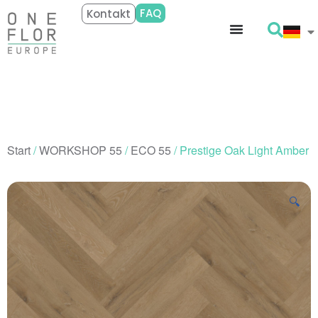
FAQ
Kontakt
Start
/
WORKSHOP 55
/
ECO 55
/ Prestige Oak Light Amber
🔍