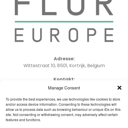
Adresse:
Wittestraat 10, 8501, Kortrijk, Belgium
Kontakt:
Tel : +32 56 41 06 04 Email : info@oneflor-
Manage Consent
europe.com
To provide the best experiences, we use technologies like cookies to store
and/or access device information. Consenting to these technologies will
allow us to process data such as browsing behaviour or unique IDs on this
site. Not consenting or withdrawing consent, may adversely affect certain
features and functions.