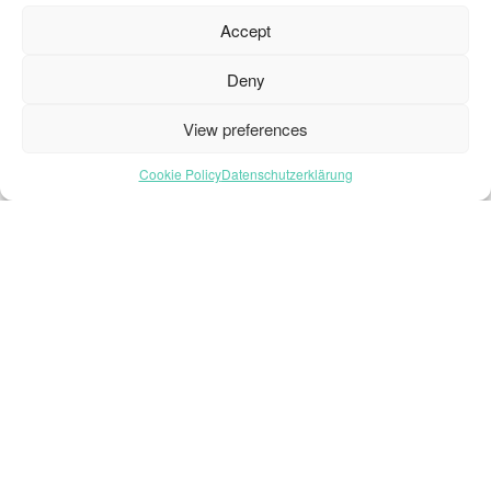
Startseite – Deutsch
Accept
Brochures
Häufig gestellte Fragen
Deny
Inspiration
View preferences
Kollektion
Kontakt
Cookie Policy
Datenschutzerklärung
Nachhaltigkeit
Unsere Projekte
Sektoren
Über uns
Ressourcen
© 2026 Oneflor. Alle Rechte vorbehalten.
Datenschutzerklärung
AGB
Cookie- Einstellungens
enfrdenl