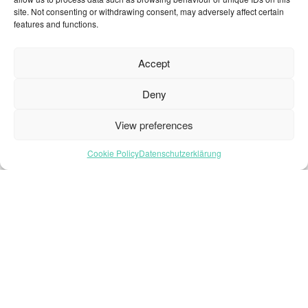
site. Not consenting or withdrawing consent, may adversely affect certain
features and functions.
Startseite – Deutsch
Brochures
Accept
Häufig gestellte Fragen
Deny
Inspiration
Kollektion
View preferences
Kontakt
Cookie Policy
Datenschutzerklärung
Nachhaltigkeit
Unsere Projekte
Sektoren
Über uns
Ressourcen
© 2026 Oneflor. Alle Rechte vorbehalten.