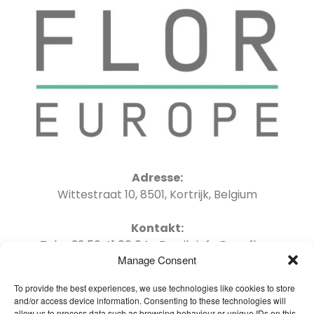
Adresse:
Wittestraat 10, 8501, Kortrijk, Belgium
Kontakt:
Tel : +32 56 41 06 04 Email : info@oneflor-
Manage Consent
europe.com
To provide the best experiences, we use technologies like cookies to store
and/or access device information. Consenting to these technologies will
allow us to process data such as browsing behaviour or unique IDs on this