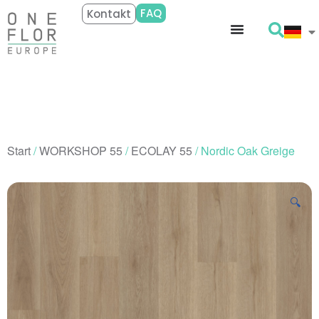
FAQ
Kontakt
Start
/
WORKSHOP 55
/
ECOLAY 55
/ Nordic Oak Greige
🔍