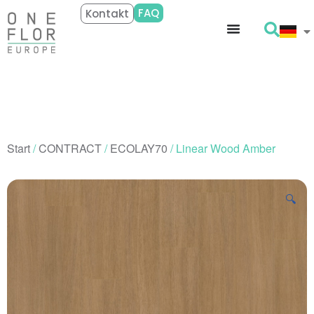
FAQ
Kontakt
Start
/
CONTRACT
/
ECOLAY70
/ Linear Wood Amber
🔍