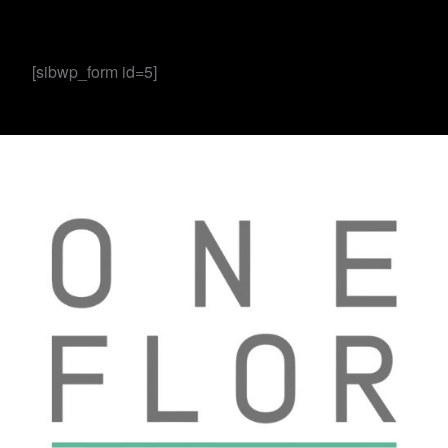
[sibwp_form id=5]