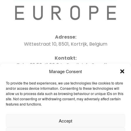
Adresse:
Wittestraat 10, 8501, Kortrijk, Belgium
Kontakt:
Tel : +32 56 41 06 04 Email : info@oneflor-
Manage Consent
europe.com
To provide the best experiences, we use technologies like cookies to store
and/or access device information. Consenting to these technologies will
allow us to process data such as browsing behaviour or unique IDs on this
site. Not consenting or withdrawing consent, may adversely affect certain
features and functions.
Startseite – Deutsch
Brochures
Accept
Häufig gestellte Fragen