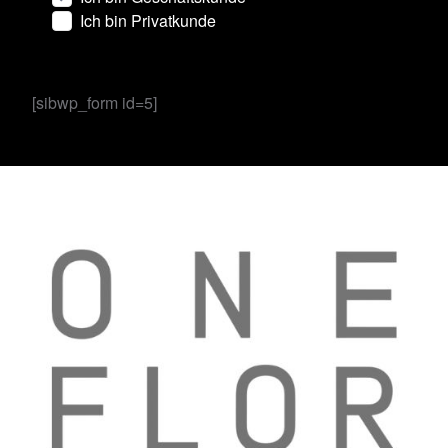
Ich bin Privatkunde
[sibwp_form id=5]