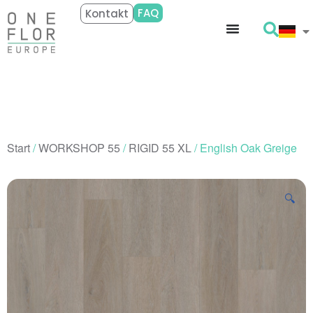
FAQ
Kontakt
Start
/
WORKSHOP 55
/
RIGID 55 XL
/ English Oak Greige
🔍