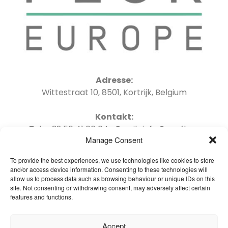
Adresse:
Wittestraat 10, 8501, Kortrijk, Belgium
Kontakt:
Tel : +32 56 41 06 04 Email : info@oneflor-
Manage Consent
europe.com
To provide the best experiences, we use technologies like cookies to store
and/or access device information. Consenting to these technologies will
allow us to process data such as browsing behaviour or unique IDs on this
site. Not consenting or withdrawing consent, may adversely affect certain
features and functions.
Startseite – Deutsch
Brochures
Accept