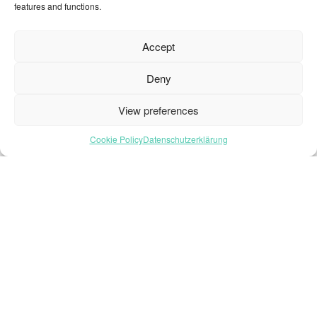
features and functions.
Startseite – Deutsch
Accept
Brochures
Deny
Häufig gestellte Fragen
Inspiration
View preferences
Kollektion
Cookie Policy
Datenschutzerklärung
Kontakt
Nachhaltigkeit
Unsere Projekte
Sektoren
Über uns
Ressourcen
© 2026 Oneflor. Alle Rechte vorbehalten.