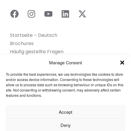
Startseite – Deutsch
Brochures
Häufig gestellte Fragen
Inspiration
Manage Consent
Kollektion
To provide the best experiences, we use technologies like cookies to store
Kontakt
and/or access device information. Consenting to these technologies will
Nachhaltigkeit
allow us to process data such as browsing behaviour or unique IDs on this
site. Not consenting or withdrawing consent, may adversely affect certain
Unsere Projekte
features and functions.
Sektoren
Über uns
Accept
Ressourcen
Deny
© 2026 Oneflor. Alle Rechte vorbehalten.