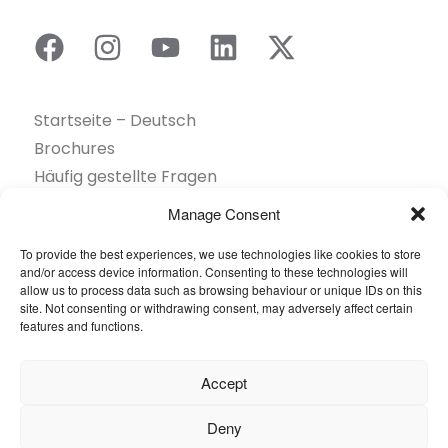
Startseite – Deutsch
Brochures
Häufig gestellte Fragen
Inspiration
Manage Consent
Kollektion
To provide the best experiences, we use technologies like cookies to store
Kontakt
and/or access device information. Consenting to these technologies will
Nachhaltigkeit
allow us to process data such as browsing behaviour or unique IDs on this
site. Not consenting or withdrawing consent, may adversely affect certain
Unsere Projekte
features and functions.
Sektoren
Über uns
Accept
Ressourcen
Deny
© 2026 Oneflor. Alle Rechte vorbehalten.