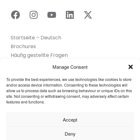
Startseite – Deutsch
Brochures
Häufig gestellte Fragen
Inspiration
Manage Consent
Kollektion
To provide the best experiences, we use technologies like cookies to store
Kontakt
and/or access device information. Consenting to these technologies will
Nachhaltigkeit
allow us to process data such as browsing behaviour or unique IDs on this
site. Not consenting or withdrawing consent, may adversely affect certain
Unsere Projekte
features and functions.
Sektoren
Über uns
Accept
Ressourcen
Deny
© 2026 Oneflor. Alle Rechte vorbehalten.