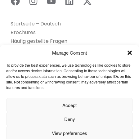
Startseite – Deutsch
Brochures
Häufig gestellte Fragen
Inspiration
Manage Consent
Kollektion
To provide the best experiences, we use technologies like cookies to store
Kontakt
and/or access device information. Consenting to these technologies will
Nachhaltigkeit
allow us to process data such as browsing behaviour or unique IDs on this
site. Not consenting or withdrawing consent, may adversely affect certain
Unsere Projekte
features and functions.
Sektoren
Über uns
Accept
Ressourcen
Deny
© 2026 Oneflor. Alle Rechte vorbehalten.
View preferences