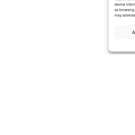
device infor
as browsing 
may adversel
A