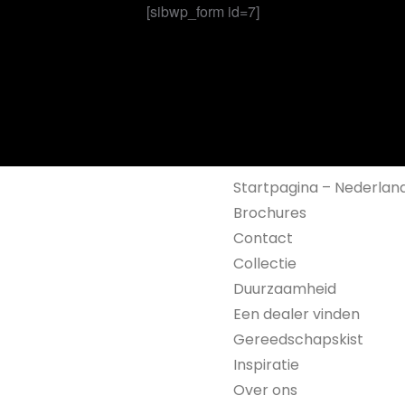
[sibwp_form id=7]
Startpagina – Nederlan
Brochures
Contact
Collectie
Duurzaamheid
Een dealer vinden
Gereedschapskist
Inspiratie
Over ons