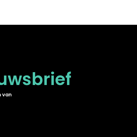
uwsbrief
n van