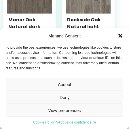
Manor Oak
Dockside Oak
Natural dark
Natural light
OFR-030-010N
OFR-030-011N
Manage Consent
HOME 30 / SOLIDE
HOME 30 / SOLIDE
CLICK 30 / Lames
CLICK 30 / Lames
To provide the best experiences, we use technologies like cookies to store
and/or access device information. Consenting to these technologies will
en vinyle / Clic
en vinyle / Clic
allow us to process data such as browsing behaviour or unique IDs on this
rigide
rigide
site. Not consenting or withdrawing consent, may adversely affect certain
features and functions.
Accept
Deny
View preferences
Cookie Policy
Politique de confidentialité
Sea Oak white
Traditional Oak