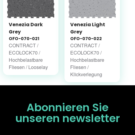
Venezia Dark
Venezia Light
Grey
Grey
OFO-070-021
OFO-070-022
CONTRACT /
CONTRACT /
ECOLOCK70 /
ECOLOCK70 /
Hochbelastbare
Hochbelastbare
Fliesen / Looselay
Fliesen /
Klickverlegung
Abonnieren Sie
unseren
newsletter