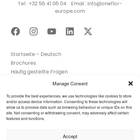
Tel : +32 56 41 06 04 Email : info@oneflor-
europe.com
Startseite – Deutsch
Brochures
Häufig gestellte Fragen
Inspiration
Manage Consent
Kollektion
To provide the best experiences, we use technologies like cookies to store
Kontakt
and/or access device information. Consenting to these technologies will
Nachhaltigkeit
allow us to process data such as browsing behaviour or unique IDs on this
site. Not consenting or withdrawing consent, may adversely affect certain
Unsere Projekte
features and functions.
Sektoren
Über uns
Accept